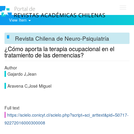
Toggl
navig
View Item
Revista Chilena de Neuro-Psiquiatría
¿Cómo aporta la terapia ocupacional en el
tratamiento de las demencias?
Author
Gajardo J,Jean
Aravena C,José Miguel
Full text
https://scielo.conicyt.cl/scielo.php?script=sci_arttext&pid=S0717-
92272016000300008