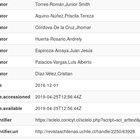
ator
Torres-Román,Junior Smith
ator
Aquino-Núñez,Priscila Tereza
ator
Córdova-De la Cruz,Jhomar
ator
Huerta-Rosario,Andrely
ator
Espinoza-Amaya,Juan Jesús
ator
Palacios-Vargas,Luis Alberto
ator
Díaz-Vélez,Cristian
e
2016-12-01
e.accessioned
2019-04-25T12:56:44Z
e.available
2019-04-25T12:56:44Z
tifier
https://scielo.conicyt.cl/scielo.php?script=sci_art
tifier.uri
http://revistaschilenas.uchile.cl/handle/2250/63928