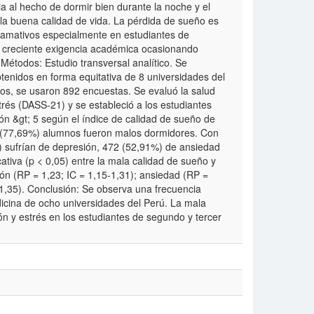
a al hecho de dormir bien durante la noche y el
 la buena calidad de vida. La pérdida de sueño es
lamativos especialmente en estudiantes de
y creciente exigencia académica ocasionando
 Métodos: Estudio transversal analítico. Se
enidos en forma equitativa de 8 universidades del
los, se usaron 892 encuestas. Se evaluó la salud
rés (DASS-21) y se estableció a los estudiantes
n &gt; 5 según el índice de calidad de sueño de
3 (77,69%) alumnos fueron malos dormidores. Con
) sufrían de depresión, 472 (52,91%) de ansiedad
cativa (p < 0,05) entre la mala calidad de sueño y
ón (RP = 1,23; IC = 1,15-1,31); ansiedad (RP =
9-1,35). Conclusión: Se observa una frecuencia
cina de ocho universidades del Perú. La mala
n y estrés en los estudiantes de segundo y tercer