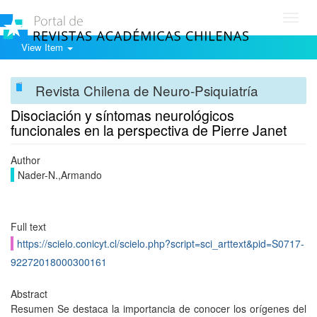
Toggl
navig
View Item
Revista Chilena de Neuro-Psiquiatría
Disociación y síntomas neurológicos
funcionales en la perspectiva de Pierre Janet
Author
Nader-N.,Armando
Full text
https://scielo.conicyt.cl/scielo.php?script=sci_arttext&pid=S0717-
92272018000300161
Abstract
Resumen Se destaca la importancia de conocer los orígenes del