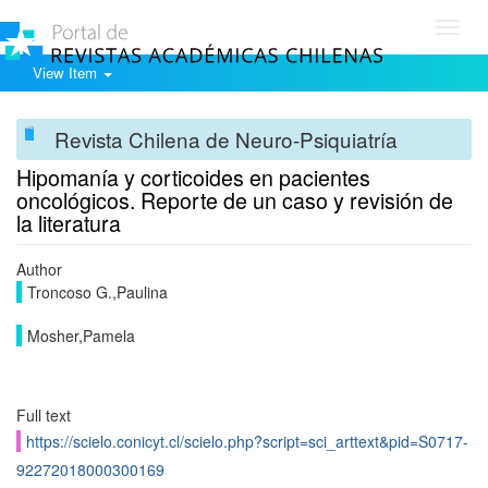
Toggl
navig
View Item
Revista Chilena de Neuro-Psiquiatría
Hipomanía y corticoides en pacientes
oncológicos. Reporte de un caso y revisión de
la literatura
Author
Troncoso G.,Paulina
Mosher,Pamela
Full text
https://scielo.conicyt.cl/scielo.php?script=sci_arttext&pid=S0717-
92272018000300169