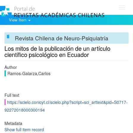
Toggl
navig
View Item
Revista Chilena de Neuro-Psiquiatría
Los mitos de la publicación de un artículo
científico psicológico en Ecuador
Author
Ramos-Galarza,Carlos
Full text
https://scielo.conicyt.cl/scielo.php?script=sci_arttext&pid=S0717-
92272018000300194
Metadata
Show full item record