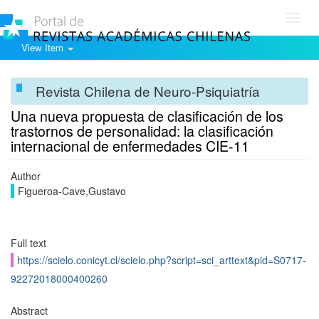
Toggl
navig
View Item
Revista Chilena de Neuro-Psiquiatría
Una nueva propuesta de clasificación de los
trastornos de personalidad: la clasificación
internacional de enfermedades CIE-11
Author
Figueroa-Cave,Gustavo
Full text
https://scielo.conicyt.cl/scielo.php?script=sci_arttext&pid=S0717-
92272018000400260
Abstract