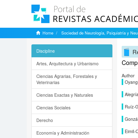
Home
Sociedad de Neurología, Psiquiatría y Neu
Re
Discipline
Compl
Artes, Arquitectura y Urbanismo
Author
Ciencias Agrarias, Forestales y
Oyangu
Veterinarias
Alegrí
Ciencias Exactas y Naturales
Ruíz-G
Ciencias Sociales
Gonzál
Derecho
Eimil-
Economía y Administración