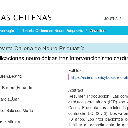
JOURNALS
rocirugía
Revista Chilena de Neuro-Psiquiatría
View Item
vista Chilena de Neuro-Psiquiatría
icaciones neurológicas tras intervencionismo card
Full text
ren,Beatriz
https://scielo.conicyt.cl/scie
a-Barrero,Eduardo
Abstract
Resumen Introducción: Las comp
arcía,Juan
cardiaco percutáneo (ICP) son v
Casos: Presentamos un ictus isqu
ez-Salaices,Marta
contraste -EC- (2 y 3). Dos varo
76 años. Los tres pacientes d
Ortiz,Míriam
finalizar el procedimiento, lo qu