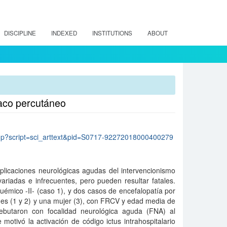
DISCIPLINE
INDEXED
INSTITUTIONS
ABOUT
íaco percutáneo
lo.php?script=sci_arttext&pid=S0717-92272018000400279
licaciones neurológicas agudas del intervencionismo
ariadas e infrecuentes, pero pueden resultar fatales.
émico -II- (caso 1), y dos casos de encefalopatía por
nes (1 y 2) y una mujer (3), con FRCV y edad media de
ebutaron con focalidad neurológica aguda (FNA) al
e motivó la activación de código ictus intrahospitalario