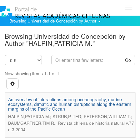
Toggl
navig
Browsing Universidad de Concepción by Author
Browsing Universidad de Concepción by
Author "HALPIN,PATRICIA M."
Go
Now showing items 1-1 of 1
An overview of interactions among oceanography, marine
ecosystems, climatic and human disruptions along the eastern
margins of the Pacific Ocean
HALPIN,PATRICIA M.; STRUB,P. TED; PETERSON,WILLIAM T.;
.
BAUMGARTNER,TIM R.
Revista chilena de historia natural v.77
n.3 2004