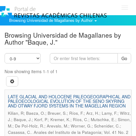
Toggl
navig
Browsing Universidad de Magallanes by Author
Browsing Universidad de Magallanes by
Author "Baque, J."
Go
Now showing items 1-1 of 1
LATE GLACIAL AND HOLOCENE PALEOGEOGRAPHICAL AND
PALEOECOLOGICAL EVOLUTION OF THE SENO SKYRING
AND OTWAY FJORD SYSTEMS IN THE MAGELLAN REGION
Kilian, R; Baeza, O.; Breuer, S.; Ríos, F.; Arz, H.; Lamy, F.; Witrz,
J.; Baque, J.; Korf, P.; Kremer, K.; Ríos, C.; Mutschke, E.; Simon,
M.; De Pol-Holz, R.; Arevalo, M.; Worner, G.; Schenider, C.;
.
Casassa, C.
Anales del Instituto de la Patagonia; Vol. 41 No. 2