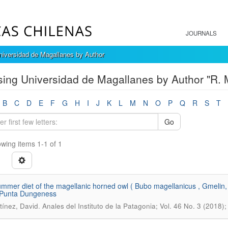
JOURNALS
iversidad de Magallanes by Author
ing Universidad de Magallanes by Author "R. 
B
C
D
E
F
G
H
I
J
K
L
M
N
O
P
Q
R
S
T
Go
wing items 1-1 of 1
mmer diet of the magellanic horned owl ( Bubo magellanicus , Gmelin, 
 Punta Dungeness
.
tínez, David
Anales del Instituto de la Patagonia; Vol. 46 No. 3 (2018)