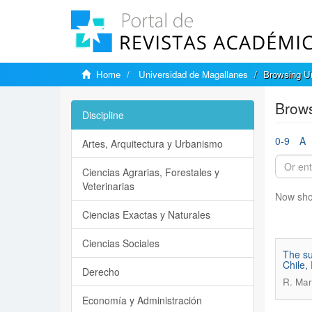
Home
Universidad de Magallanes
Browsing Un
Brows
Discipline
0-9
A
Artes, Arquitectura y Urbanismo
Ciencias Agrarias, Forestales y
Veterinarias
Now sho
Ciencias Exactas y Naturales
Ciencias Sociales
The su
Chile,
Derecho
R. Mar
Economía y Administración