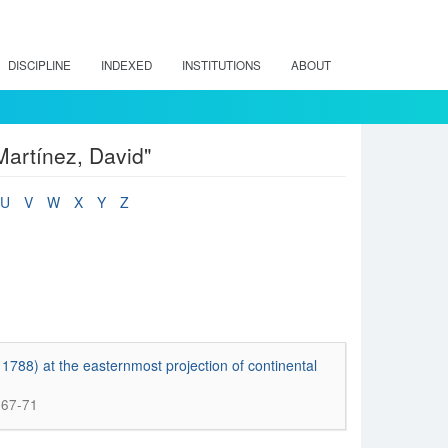
DISCIPLINE
INDEXED
INSTITUTIONS
ABOUT
Martínez, David"
U
V
W
X
Y
Z
1788) at the easternmost projection of continental
; 67-71