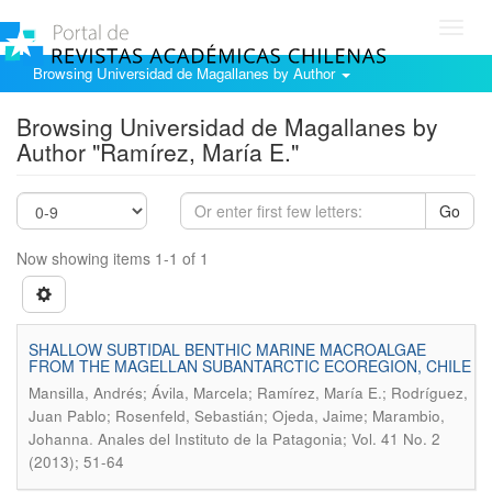
Toggl
navig
Browsing Universidad de Magallanes by Author
Browsing Universidad de Magallanes by
Author "Ramírez, María E."
Go
Now showing items 1-1 of 1
SHALLOW SUBTIDAL BENTHIC MARINE MACROALGAE
FROM THE MAGELLAN SUBANTARCTIC ECOREGION, CHILE
Mansilla, Andrés; Ávila, Marcela; Ramírez, María E.; Rodríguez,
Juan Pablo; Rosenfeld, Sebastián; Ojeda, Jaime; Marambio,
.
Johanna
Anales del Instituto de la Patagonia; Vol. 41 No. 2
(2013); 51-64