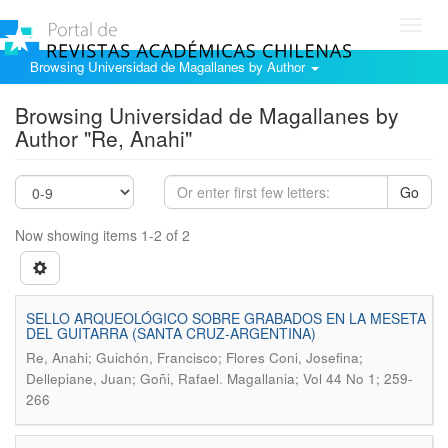
Toggl
navig
Browsing Universidad de Magallanes by Author
Browsing Universidad de Magallanes by
Author "Re, Anahi"
Go
Now showing items 1-2 of 2
SELLO ARQUEOLÓGICO SOBRE GRABADOS EN LA MESETA
DEL GUITARRA (SANTA CRUZ-ARGENTINA)
Re, Anahi; Guichón, Francisco; Flores Coni, Josefina;
.
Dellepiane, Juan; Goñi, Rafael
Magallania; Vol 44 No 1; 259-
266