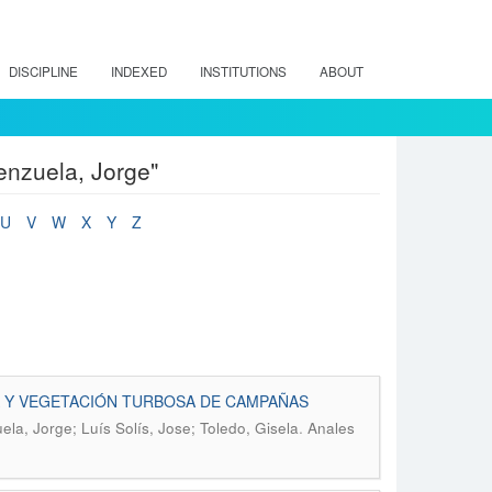
DISCIPLINE
INDEXED
INSTITUTIONS
ABOUT
enzuela, Jorge"
U
V
W
X
Y
Z
RA Y VEGETACIÓN TURBOSA DE CAMPAÑAS
.
ela, Jorge; Luís Solís, Jose; Toledo, Gisela
Anales