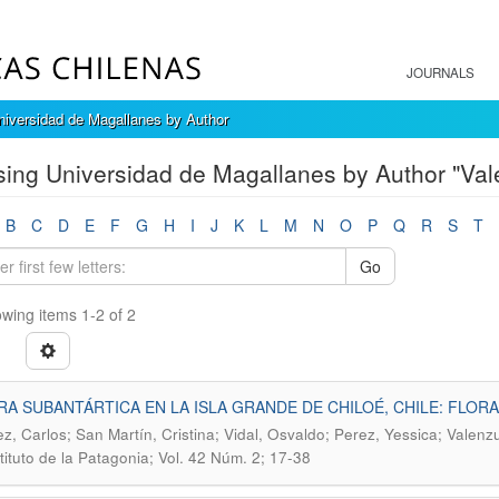
JOURNALS
iversidad de Magallanes by Author
ing Universidad de Magallanes by Author "Val
B
C
D
E
F
G
H
I
J
K
L
M
N
O
P
Q
R
S
T
Go
wing items 1-2 of 2
A SUBANTÁRTICA EN LA ISLA GRANDE DE CHILOÉ, CHILE: FLO
z, Carlos; San Martín, Cristina; Vidal, Osvaldo; Perez, Yessica; Valenzu
stituto de la Patagonia; Vol. 42 Núm. 2; 17-38