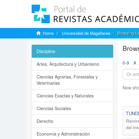
Home
Universidad de Magallanes
Browsing Un
Brows
Discipline
0-9
A
Artes, Arquitectura y Urbanismo
Ciencias Agrarias, Forestales y
Veterinarias
Now sho
Ciencias Exactas y Naturales
Ciencias Sociales
TUNDR
Derecho
Ramíre
del In
Economía y Administración