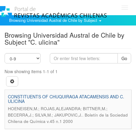
Toggl
navig
Browsing Universidad Austral de Chile by Subject
Browsing Universidad Austral de Chile by
Subject "C. ulicina"
Go
Now showing items 1-1 of 1
CONSTITUENTS OF CHUQUIRAGA ATACAMENSIS AND C.
ULICINA
HOENEISEN,M.; ROJAS,ALEJANDRA; BITTNER,M.;
.
BECERRA,J.; SILVA,M.; JAKUPOVIC,J.
Boletín de la Sociedad
Chilena de Química v.45 n.1 2000