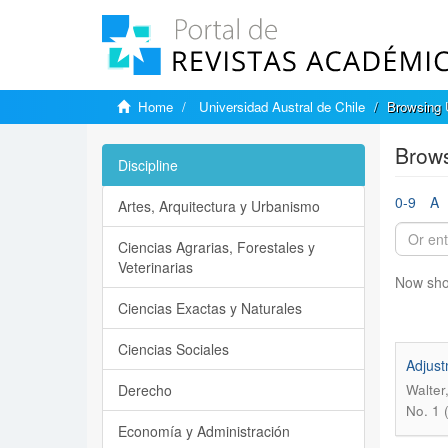
Home
Universidad Austral de Chile
Browsing U
Brows
Discipline
0-9
A
Artes, Arquitectura y Urbanismo
Ciencias Agrarias, Forestales y
Veterinarias
Now sho
Ciencias Exactas y Naturales
Ciencias Sociales
Adjust
Derecho
Walter
No. 1 
Economía y Administración