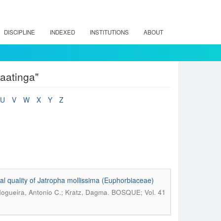
DISCIPLINE
INDEXED
INSTITUTIONS
ABOUT
aatinga"
U
V
W
X
Y
Z
al quality of Jatropha mollissima (Euphorbiaceae)
.
 Nogueira, Antonio C.; Kratz, Dagma
BOSQUE; Vol. 41