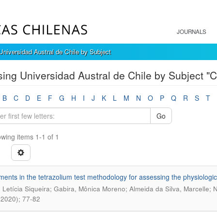
JOURNALS
niversidad Austral de Chile by Subject
ing Universidad Austral de Chile by Subject "C
B
C
D
E
F
G
H
I
J
K
L
M
N
O
P
Q
R
S
T
Go
wing items 1-1 of 1
ments in the tetrazolium test methodology for assessing the physiologic
, Letícia Siqueira; Gabira, Mônica Moreno; Almeida da Silva, Marcelle;
(2020); 77-82