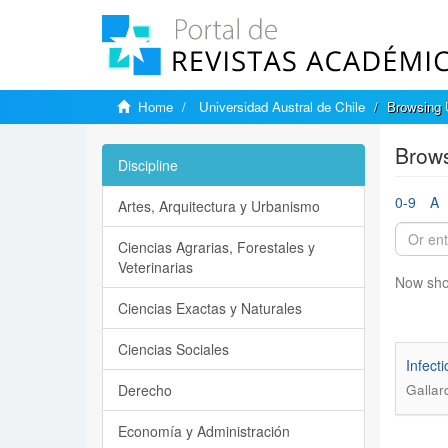
Home
Universidad Austral de Chile
Browsing U
Brows
Discipline
0-9
A
Artes, Arquitectura y Urbanismo
Ciencias Agrarias, Forestales y
Veterinarias
Now sho
Ciencias Exactas y Naturales
Ciencias Sociales
Infecti
Derecho
Gallar
Economía y Administración