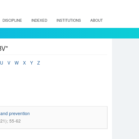
DISCIPLINE
INDEXED
INSTITUTIONS
ABOUT
BV"
U
V
W
X
Y
Z
l and prevention
021); 55-62