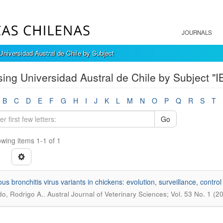
JOURNALS
niversidad Austral de Chile by Subject
ing Universidad Austral de Chile by Subject "I
B
C
D
E
F
G
H
I
J
K
L
M
N
O
P
Q
R
S
T
Go
wing items 1-1 of 1
ous bronchitis virus variants in chickens: evolution, surveillance, contro
.
do, Rodrigo A.
Austral Journal of Veterinary Sciences; Vol. 53 No. 1 (2