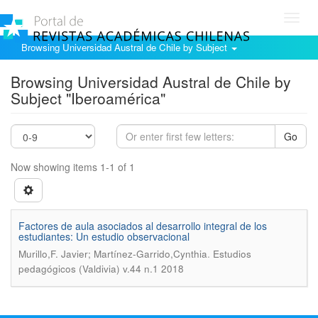
Toggl
navig
Browsing Universidad Austral de Chile by Subject
Browsing Universidad Austral de Chile by
Subject "Iberoamérica"
Go
Now showing items 1-1 of 1
Factores de aula asociados al desarrollo integral de los
estudiantes: Un estudio observacional
.
Murillo,F. Javier; Martínez-Garrido,Cynthia
Estudios
pedagógicos (Valdivia) v.44 n.1 2018