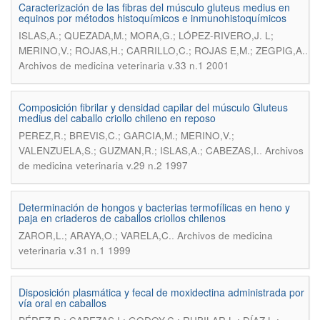
Caracterización de las fibras del músculo gluteus medius en
equinos por métodos histoquímicos e inmunohistoquímicos
ISLAS,A.; QUEZADA,M.; MORA,G.; LÓPEZ-RIVERO,J. L;
.
MERINO,V.; ROJAS,H.; CARRILLO,C.; ROJAS E,M.; ZEGPIG,A.
Archivos de medicina veterinaria v.33 n.1 2001
Composición fibrilar y densidad capilar del músculo Gluteus
medius del caballo criollo chileno en reposo
PEREZ,R.; BREVIS,C.; GARCIA,M.; MERINO,V.;
.
VALENZUELA,S.; GUZMAN,R.; ISLAS,A.; CABEZAS,I.
Archivos
de medicina veterinaria v.29 n.2 1997
Determinación de hongos y bacterias termofílicas en heno y
paja en criaderos de caballos criollos chilenos
.
ZAROR,L.; ARAYA,O.; VARELA,C.
Archivos de medicina
veterinaria v.31 n.1 1999
Disposición plasmática y fecal de moxidectina administrada por
vía oral en caballos