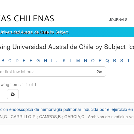
JOURNALS
niversidad Austral de Chile by Subject
ing Universidad Austral de Chile by Subject "c
B
C
D
E
F
G
H
I
J
K
L
M
N
O
P
Q
R
S
T
Go
wing items 1-1 of 1
ción endoscópica de hemorragia pulmonar inducida por el ejercicio en
.
,G.; CARRILLO,R.; CAMPOS,B.; GARCIA,C.
Archivos de medicina vet