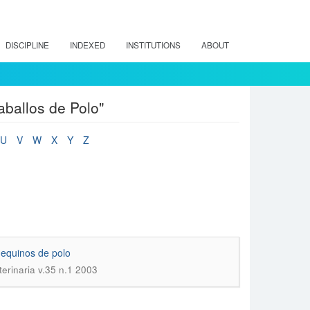
DISCIPLINE
INDEXED
INSTITUTIONS
ABOUT
aballos de Polo"
U
V
W
X
Y
Z
 equinos de polo
erinaria v.35 n.1 2003