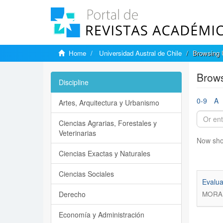
Home
Universidad Austral de Chile
Browsing U
Brows
Discipline
0-9
A
Artes, Arquitectura y Urbanismo
Ciencias Agrarias, Forestales y
Veterinarias
Now sho
Ciencias Exactas y Naturales
Ciencias Sociales
Evalua
Derecho
MORAN
Economía y Administración