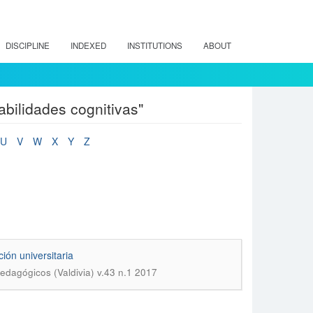
DISCIPLINE
INDEXED
INSTITUTIONS
ABOUT
abilidades cognitivas"
U
V
W
X
Y
Z
ión universitaria
edagógicos (Valdivia) v.43 n.1 2017