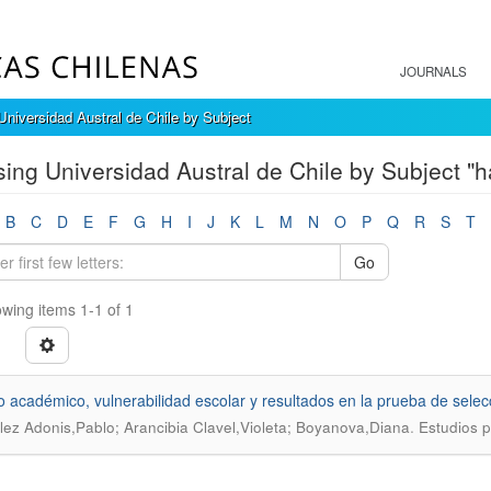
JOURNALS
niversidad Austral de Chile by Subject
ing Universidad Austral de Chile by Subject "h
B
C
D
E
F
G
H
I
J
K
L
M
N
O
P
Q
R
S
T
Go
wing items 1-1 of 1
o académico, vulnerabilidad escolar y resultados en la prueba de selecc
.
ez Adonis,Pablo; Arancibia Clavel,Violeta; Boyanova,Diana
Estudios p