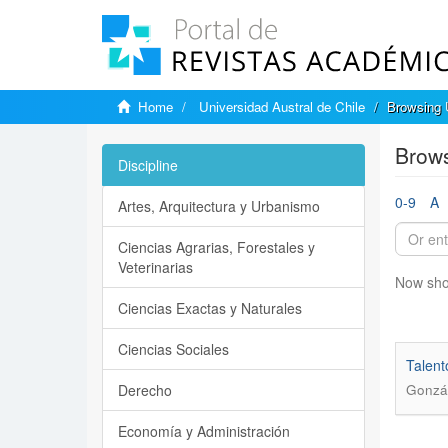
Home
Universidad Austral de Chile
Browsing U
Brows
Discipline
0-9
A
Artes, Arquitectura y Urbanismo
Ciencias Agrarias, Forestales y
Veterinarias
Now sho
Ciencias Exactas y Naturales
Ciencias Sociales
Talent
Derecho
Gonzál
Economía y Administración