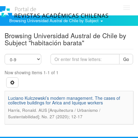
Toggl
navig
Browsing Universidad Austral de Chile by Subject
Browsing Universidad Austral de Chile by
Subject "habitación barata"
Go
Now showing items 1-1 of 1
Luciano Kulczewski’s modern management. The cases of
collective buildings for Arica and Iquique workers
.
Harris, Ronald
AUS [Arquitectura / Urbanismo /
Sustentabilidad]; No. 27 (2020); 12-17