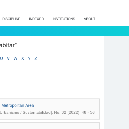
DISCIPLINE
INDEXED
INSTITUTIONS
ABOUT
bitar"
U
V
W
X
Y
Z
 Metropolitan Area
Urbanismo / Sustentabilidad]; No. 32 (2022); 48 - 56