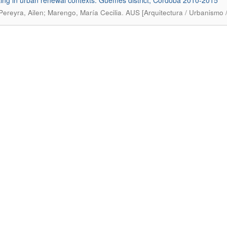
ting in urban renewal contexts: Güemes district, Córdoba 2010-2015
.
Pereyra, Ailen; Marengo, María Cecilia
AUS [Arquitectura / Urbanismo /