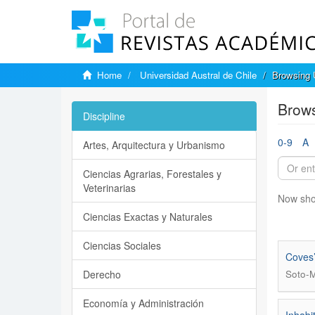
Home
Universidad Austral de Chile
Browsing U
Brows
Discipline
0-9
A
Artes, Arquitectura y Urbanismo
Ciencias Agrarias, Forestales y
Veterinarias
Now sho
Ciencias Exactas y Naturales
Ciencias Sociales
Coves’
Derecho
Soto-M
Economía y Administración