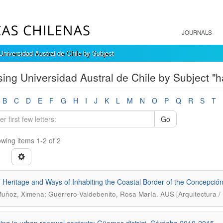
JOURNALS
niversidad Austral de Chile by Subject
ing Universidad Austral de Chile by Subject "ha
B
C
D
E
F
G
H
I
J
K
L
M
N
O
P
Q
R
S
T
Go
wing items 1-2 of 2
 Heritage and Ways of Inhabiting the Coastal Border of the Concepción
.
uñoz, Ximena; Guerrero-Valdebenito, Rosa María
AUS [Arquitectura / 