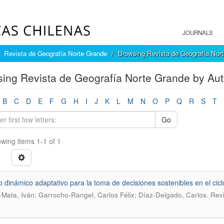
JOURNALS
Revista de Geografía Norte Grande
Browsing Revista de Geografía Nort
ing Revista de Geografía Norte Grande by Auth
B
C
D
E
F
G
H
I
J
K
L
M
N
O
P
Q
R
S
T
Go
wing items 1-1 of 1
 dinámico adaptativo para la toma de decisiones sostenibles en el cic
.
s-Mata, Iván; Garrocho-Rangel, Carlos Félix; Díaz-Delgado, Carlos
Revi