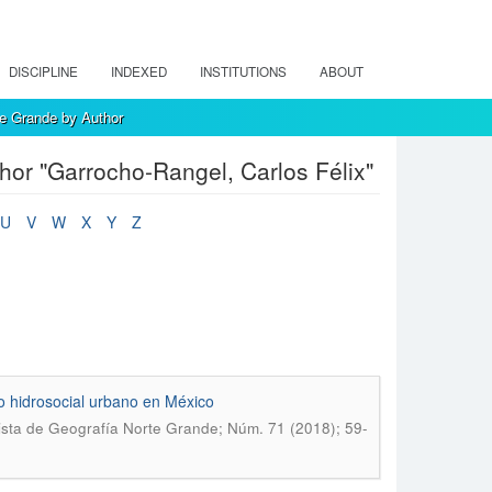
DISCIPLINE
INDEXED
INSTITUTIONS
ABOUT
e Grande by Author
or "Garrocho-Rangel, Carlos Félix"
U
V
W
X
Y
Z
lo hidrosocial urbano en México
sta de Geografía Norte Grande; Núm. 71 (2018); 59-