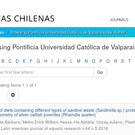
JOURNALS
íso
Browsing Pontificia Universidad Católica de Valparaíso by Author
ing Pontificia Universidad Católica de Valpara
B
C
D
E
F
G
H
I
J
K
L
M
N
O
P
Q
R
S
T
Go
wing items 1-1 of 1
 of diets containing different types of sardine waste (Sardinella sp.) pro
metry of silver catfish juveniles (Rhamdia quelen)
k,Bárbara; Melim,Erick William Hessa; Ha,Natália; Uczay,Juliano; Pilatt
.
Latin american journal of aquatic research v.44 n.5 2016