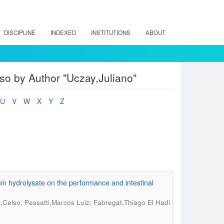
DISCIPLINE
INDEXED
INSTITUTIONS
ABOUT
íso by Author "Uczay,Juliano"
U
V
W
X
Y
Z
tein hydrolysate on the performance and intestinal
i,Celso; Pessatti,Marcos Luiz; Fabregat,Thiago El Hadi