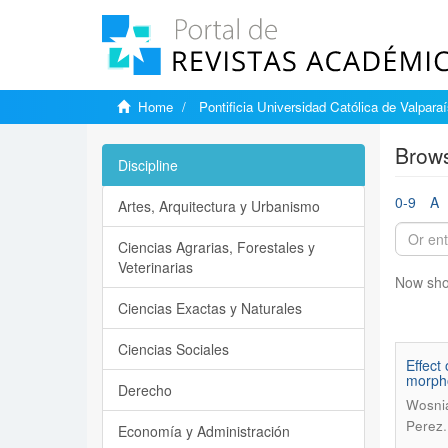
Home
Pontificia Universidad Católica de Valpara
Brows
Discipline
0-9
A
Artes, Arquitectura y Urbanismo
Ciencias Agrarias, Forestales y
Veterinarias
Now sho
Ciencias Exactas y Naturales
Ciencias Sociales
Effect
morpho
Derecho
Wosnia
Perez
Economía y Administración