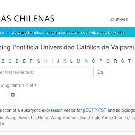
JOURNALS
íso
Browsing Pontificia Universidad Católica de Valparaíso by Author
ing Pontificia Universidad Católica de Valpara
B
C
D
E
F
G
H
I
J
K
L
M
N
O
P
Q
R
S
T
Go
wing items 1-1 of 1
uction of a eukaryotic expression vector for pEGFP-FST and its biologic
xin; Wang,Jiwen; Liu,Hehe; Wang,Haohan; Sun,Lingli; Yang,Chao; Li,Li
14