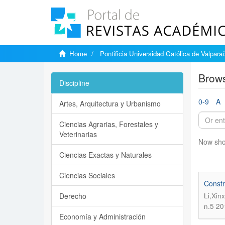
Home
Pontificia Universidad Católica de Valpara
Brows
Discipline
0-9
A
Artes, Arquitectura y Urbanismo
Ciencias Agrarias, Forestales y
Veterinarias
Now sho
Ciencias Exactas y Naturales
Ciencias Sociales
Constr
Derecho
Li,Xin
n.5 20
Economía y Administración