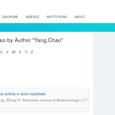
DISCIPLINE
INDEXED
INSTITUTIONS
ABOUT
íso by Author "Yang,Chao"
U
V
W
X
Y
Z
al activity in duck myoblasts
.
ang; Zheng,Yi
Electronic Journal of Biotechnology v.17