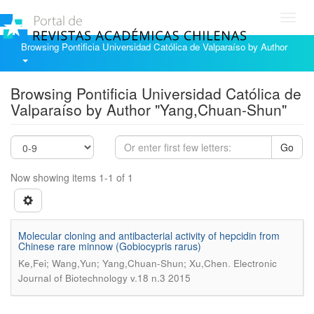
Toggl
navig
Browsing Pontificia Universidad Católica de Valparaíso by Author
Browsing Pontificia Universidad Católica de
Valparaíso by Author "Yang,Chuan-Shun"
Go
Now showing items 1-1 of 1
Molecular cloning and antibacterial activity of hepcidin from
Chinese rare minnow (Gobiocypris rarus)
.
Ke,Fei; Wang,Yun; Yang,Chuan-Shun; Xu,Chen
Electronic
Journal of Biotechnology v.18 n.3 2015