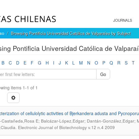
JOURNALS
íso
Browsing Pontificia Universidad Católica de Valparaíso by Subject
ing Pontificia Universidad Católica de Valparaí
B
C
D
E
F
G
H
I
J
K
L
M
N
O
P
Q
R
S
T
Go
wing items 1-1 of 1
terization of cellulolytic activities of Bjerkandera adusta and Pycnop
-Castañeda,Rosa E; Balcázar-López,Edgar; Dantán-González,Edgar; Mar
.
Claudia
Electronic Journal of Biotechnology v.12 n.4 2009