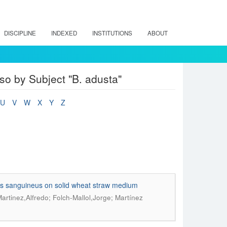
DISCIPLINE
INDEXED
INSTITUTIONS
ABOUT
so by Subject "B. adusta"
U
V
W
X
Y
Z
orus sanguineus on solid wheat straw medium
tinez,Alfredo; Folch-Mallol,Jorge; Martínez