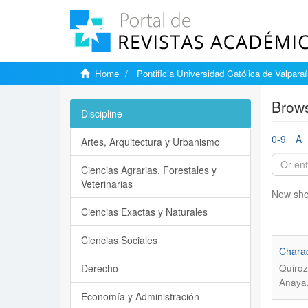
Home
Pontificia Universidad Católica de Valpara
Brows
Discipline
0-9
A
Artes, Arquitectura y Urbanismo
Ciencias Agrarias, Forestales y
Veterinarias
Now sho
Ciencias Exactas y Naturales
Ciencias Sociales
Charac
Derecho
Quiroz
Anaya,
Economía y Administración