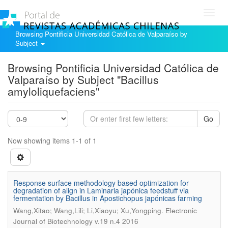
Toggl
navig
Browsing Pontificia Universidad Católica de Valparaíso by
Subject
Browsing Pontificia Universidad Católica de
Valparaíso by Subject "Bacillus
amyloliquefaciens"
Go
Now showing items 1-1 of 1
Response surface methodology based optimization for
degradation of align in Laminaria japónica feedstuff via
fermentation by Bacillus in Apostichopus japónicas farming
.
Wang,Xitao; Wang,Lili; Li,Xiaoyu; Xu,Yongping
Electronic
Journal of Biotechnology v.19 n.4 2016