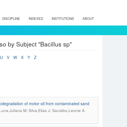
DISCIPLINE
INDEXED
INSTITUTIONS
ABOUT
so by Subject "Bacillus sp"
U
V
W
X
Y
Z
iodegradation of motor oil from contaminated sand
.
Luna,Juliana M; Silva,Elias J; Sarubbo,Leonie A