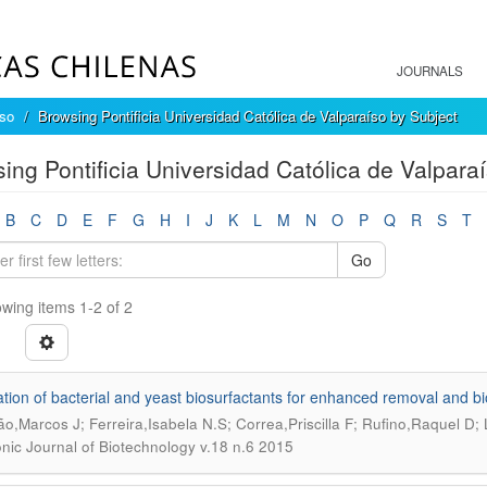
JOURNALS
íso
Browsing Pontificia Universidad Católica de Valparaíso by Subject
ing Pontificia Universidad Católica de Valparaí
B
C
D
E
F
G
H
I
J
K
L
M
N
O
P
Q
R
S
T
Go
wing items 1-2 of 2
ation of bacterial and yeast biosurfactants for enhanced removal and b
o,Marcos J; Ferreira,Isabela N.S; Correa,Priscilla F; Rufino,Raquel D; 
onic Journal of Biotechnology v.18 n.6 2015