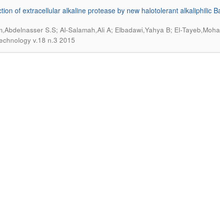
tion of extracellular alkaline protease by new halotolerant alkaliphilic
m,Abdelnasser S.S; Al-Salamah,Ali A; Elbadawi,Yahya B; El-Tayeb,Moh
technology v.18 n.3 2015