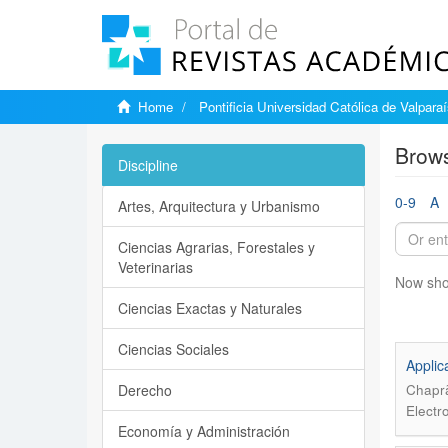
Home
Pontificia Universidad Católica de Valpara
Brows
Discipline
0-9
A
Artes, Arquitectura y Urbanismo
Ciencias Agrarias, Forestales y
Veterinarias
Now sho
Ciencias Exactas y Naturales
Ciencias Sociales
Applic
Derecho
Chaprã
Electr
Economía y Administración