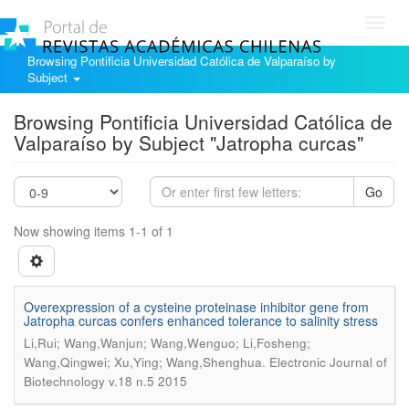
Toggl
navig
Browsing Pontificia Universidad Católica de Valparaíso by
Subject
Browsing Pontificia Universidad Católica de
Valparaíso by Subject "Jatropha curcas"
Go
Now showing items 1-1 of 1
Overexpression of a cysteine proteinase inhibitor gene from
Jatropha curcas confers enhanced tolerance to salinity stress
Li,Rui; Wang,Wanjun; Wang,Wenguo; Li,Fosheng;
.
Wang,Qingwei; Xu,Ying; Wang,Shenghua
Electronic Journal of
Biotechnology v.18 n.5 2015