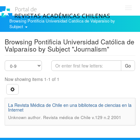
Toggl
navig
Browsing Pontificia Universidad Católica de Valparaíso by
Subject
Browsing Pontificia Universidad Católica de
Valparaíso by Subject "Journalism"
Go
Now showing items 1-1 of 1
La Revista Médica de Chile en una biblioteca de ciencias en la
Internet
.
Unknown author
Revista médica de Chile v.129 n.2 2001