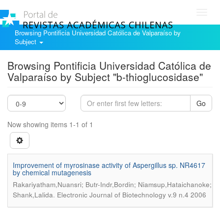
Toggl
navig
Browsing Pontificia Universidad Católica de Valparaíso by
Subject
Browsing Pontificia Universidad Católica de
Valparaíso by Subject "b-thioglucosidase"
Go
Now showing items 1-1 of 1
Improvement of myrosinase activity of Aspergillus sp. NR4617
by chemical mutagenesis
Rakariyatham,Nuansri; Butr-Indr,Bordin; Niamsup,Hataichanoke;
.
Shank,Lalida
Electronic Journal of Biotechnology v.9 n.4 2006