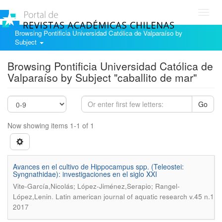
Toggl
navig
Browsing Pontificia Universidad Católica de Valparaíso by
Subject
Browsing Pontificia Universidad Católica de
Valparaíso by Subject "caballito de mar"
Go
Now showing items 1-1 of 1
Avances en el cultivo de Hippocampus spp. (Teleostei:
Syngnathidae): investigaciones en el siglo XXI
Vite-García,Nicolás; López-Jiménez,Serapio; Rangel-
.
López,Lenin
Latin american journal of aquatic research v.45 n.1
2017