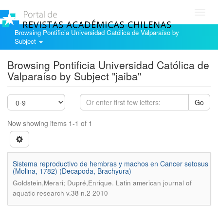
Toggl
navig
Browsing Pontificia Universidad Católica de Valparaíso by
Subject
Browsing Pontificia Universidad Católica de
Valparaíso by Subject "jaiba"
Go
Now showing items 1-1 of 1
Sistema reproductivo de hembras y machos en Cancer setosus
(Molina, 1782) (Decapoda, Brachyura)
.
Goldstein,Merari; Dupré,Enrique
Latin american journal of
aquatic research v.38 n.2 2010