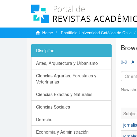
Home
Pontificia Universidad Católica de Chile
Brows
Discipline
0-9
A
Artes, Arquitectura y Urbanismo
Ciencias Agrarias, Forestales y
Veterinarias
Now sho
Ciencias Exactas y Naturales
Ciencias Sociales
Subjec
Derecho
jornal
Economía y Administración
jornal