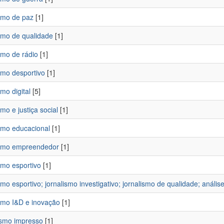
ismo de paz
[1]
ismo de qualidade
[1]
smo de rádio
[1]
smo desportivo
[1]
smo digital
[5]
smo e justiça social
[1]
ismo educacional
[1]
ismo empreendedor
[1]
smo esportivo
[1]
smo esportivo; jornalismo investigativo; jornalismo de qualidade; anál
ismo I&D e inovação
[1]
ismo impresso
[1]