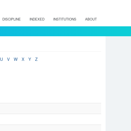
DISCIPLINE
INDEXED
INSTITUTIONS
ABOUT
U
V
W
X
Y
Z