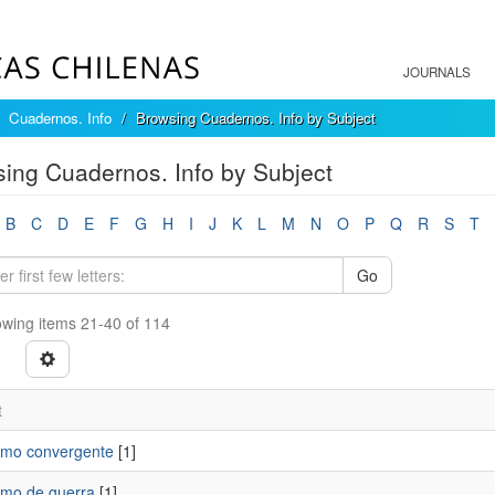
JOURNALS
Cuadernos. Info
Browsing Cuadernos. Info by Subject
ing Cuadernos. Info by Subject
B
C
D
E
F
G
H
I
J
K
L
M
N
O
P
Q
R
S
T
Go
wing items 21-40 of 114
t
ismo convergente
[1]
ismo de guerra
[1]