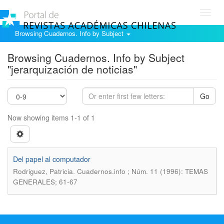
Toggl
navig
Browsing Cuadernos. Info by Subject
Browsing Cuadernos. Info by Subject
"jerarquización de noticias"
Go
Now showing items 1-1 of 1
Del papel al computador
.
Rodriguez, Patricia
Cuadernos.info ; Núm. 11 (1996): TEMAS
GENERALES; 61-67