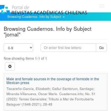
Toggl
navig
Browsing Cuadernos. Info by Subject
Browsing Cuadernos. Info by Subject
"jornal"
Go
Now showing items 1-1 of 1
Male and female sources in the coverage of femicide in the
Mexican press
Tiscareño-García, Elizabeth; Gallur Santorum, Santiago;
.
Miranda-Villanueva, Oscar Mario
Cuadernos.info; No. 51
(2022): Temas Generales: Tributo a Mar de Fontcuberta
Balaguer (1946-2021); 28-48