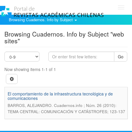
Toggl
navig
Browsing Cuadernos. Info by Subject
Browsing Cuadernos. Info by Subject "web
sites"
Go
Now showing items 1-1 of 1
El comportamiento de la infraestructura tecnológica y de
comunicaciones
.
BARROS, ALEJANDRO
Cuadernos.info ; Núm. 26 (2010):
TEMA CENTRAL: COMUNICACIÓN Y CATÁSTROFES; 123-137