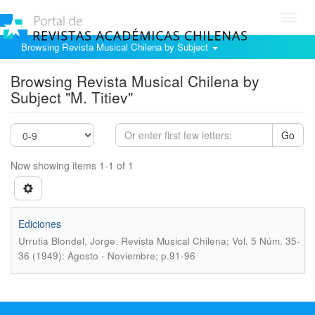
Toggl
navig
Browsing Revista Musical Chilena by Subject
Browsing Revista Musical Chilena by
Subject "M. Titiev"
Go
Now showing items 1-1 of 1
Ediciones
.
Urrutia Blondel, Jorge
Revista Musical Chilena; Vol. 5 Núm. 35-
36 (1949): Agosto - Noviembre; p.91-96