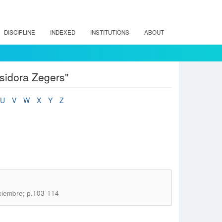
DISCIPLINE
INDEXED
INSTITUTIONS
ABOUT
sidora Zegers"
U
V
W
X
Y
Z
iciembre; p.103-114