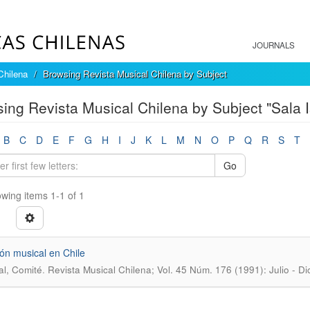
JOURNALS
Chilena
Browsing Revista Musical Chilena by Subject
ing Revista Musical Chilena by Subject "Sala I
B
C
D
E
F
G
H
I
J
K
L
M
N
O
P
Q
R
S
T
Go
wing items 1-1 of 1
ón musical en Chile
.
al, Comité
Revista Musical Chilena; Vol. 45 Núm. 176 (1991): Julio - D