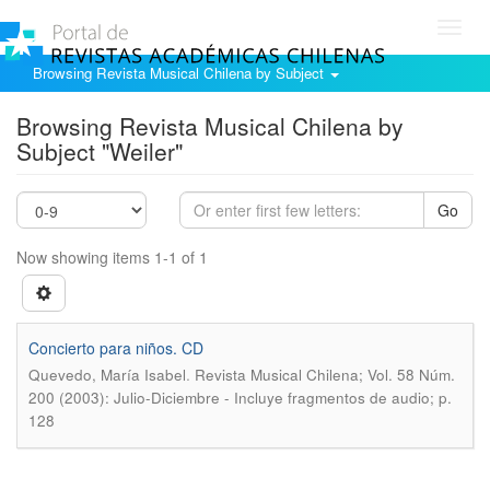
Toggl
navig
Browsing Revista Musical Chilena by Subject
Browsing Revista Musical Chilena by
Subject "Weiler"
Go
Now showing items 1-1 of 1
Concierto para niños. CD
.
Quevedo, María Isabel
Revista Musical Chilena; Vol. 58 Núm.
200 (2003): Julio-Diciembre - Incluye fragmentos de audio; p.
128