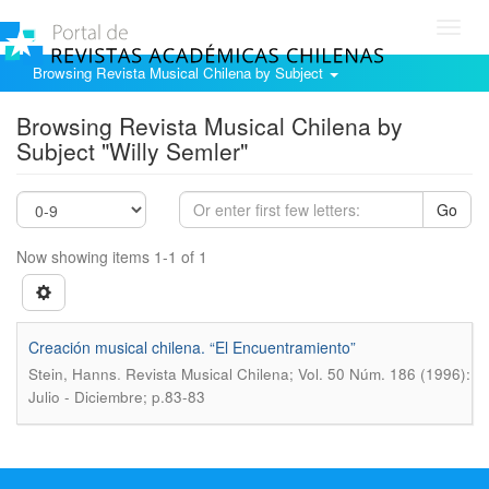
Toggl
navig
Browsing Revista Musical Chilena by Subject
Browsing Revista Musical Chilena by
Subject "Willy Semler"
Go
Now showing items 1-1 of 1
Creación musical chilena. “El Encuentramiento”
.
Stein, Hanns
Revista Musical Chilena; Vol. 50 Núm. 186 (1996):
Julio - Diciembre; p.83-83