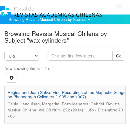
Toggl
navig
Browsing Revista Musical Chilena by Subject
Browsing Revista Musical Chilena by
Subject "wax cylinders"
Go
Now showing items 1-1 of 1
Regina and Juan Salva: First Recordings of the Mapuche Songs
on Phonograph Cylinders (1905 and 1907)
.
Canio Llanquinao, Margarita; Pozo Menares, Gabriel
Revista
Musical Chilena; Vol. 68 Núm. 222 (2014): Julio - Diciembre; 70
- 88