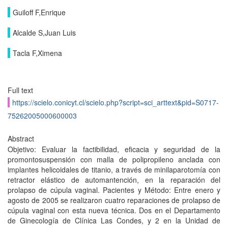
Guiloff F,Enrique
Alcalde S,Juan Luis
Tacla F,Ximena
Full text
https://scielo.conicyt.cl/scielo.php?script=sci_arttext&pid=S0717-
75262005000600003
Abstract
Objetivo: Evaluar la factibilidad, eficacia y seguridad de la
promontosuspensión con malla de polipropileno anclada con
implantes helicoidales de titanio, a través de minilaparotomía con
retractor elástico de automantención, en la reparación del
prolapso de cúpula vaginal. Pacientes y Método: Entre enero y
agosto de 2005 se realizaron cuatro reparaciones de prolapso de
cúpula vaginal con esta nueva técnica. Dos en el Departamento
de Ginecología de Clínica Las Condes, y 2 en la Unidad de