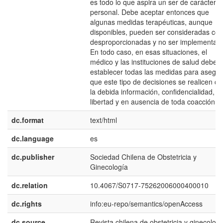
es todo lo que aspira un ser de carácter
personal. Debe aceptar entonces que
algunas medidas terapéuticas, aunque
disponibles, pueden ser consideradas co
desproporcionadas y no ser implementad
En todo caso, en esas situaciones, el
médico y las instituciones de salud deben
establecer todas las medidas para asegur
que este tipo de decisiones se realicen co
la debida información, confidencialidad,
libertad y en ausencia de toda coacción
dc.format
text/html
dc.language
es
dc.publisher
Sociedad Chilena de Obstetricia y
Ginecología
dc.relation
10.4067/S0717-75262006000400010
dc.rights
info:eu-repo/semantics/openAccess
dc.source
Revista chilena de obstetricia y ginecologí