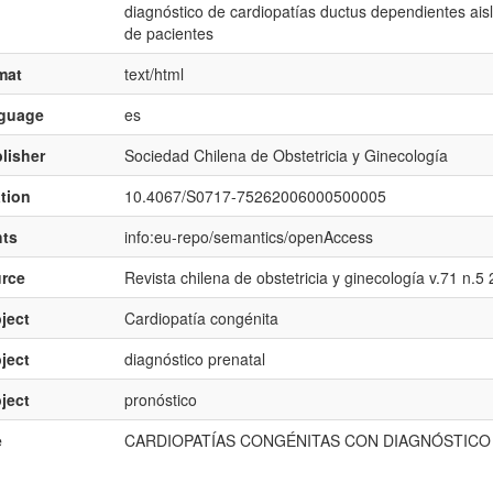
diagnóstico de cardiopatías ductus dependientes ais
de pacientes
mat
text/html
nguage
es
lisher
Sociedad Chilena de Obstetricia y Ginecología
ation
10.4067/S0717-75262006000500005
hts
info:eu-repo/semantics/openAccess
rce
Revista chilena de obstetricia y ginecología v.71 n.5
ject
Cardiopatía congénita
ject
diagnóstico prenatal
ject
pronóstico
e
CARDIOPATÍAS CONGÉNITAS CON DIAGNÓSTICO