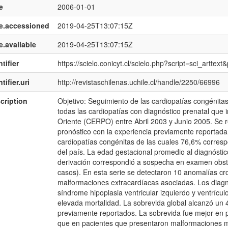
e
2006-01-01
e.accessioned
2019-04-25T13:07:15Z
e.available
2019-04-25T13:07:15Z
tifier
https://scielo.conicyt.cl/scielo.php?script=sci_art
tifier.uri
http://revistaschilenas.uchile.cl/handle/2250/66996
cription
Objetivo: Seguimiento de las cardiopatías congénita
todas las cardiopatías con diagnóstico prenatal que 
Oriente (CERPO) entre Abril 2003 y Junio 2005. Se r
pronóstico con la experiencia previamente reportada 
cardiopatías congénitas de las cuales 76,6% corresp
del país. La edad gestacional promedio al diagnósti
derivación correspondió a sospecha en examen obstét
casos). En esta serie se detectaron 10 anomalías c
malformaciones extracardíacas asociadas. Los diagn
síndrome hipoplasia ventricular izquierdo y ventrículo
elevada mortalidad. La sobrevida global alcanzó un 46
previamente reportados. La sobrevida fue mejor en 
que en pacientes que presentaron malformaciones má