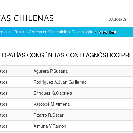
JOURNALS
ogía
Revista Chilena de Obstetricia y Ginecología
View Item
mple item record
IOPATÍAS CONGÉNITAS CON DIAGNÓSTICO PRE
ator
Aguilera P,Susana
ator
Rodríguez A,Juan Guillermo
ator
Enríquez G,Gabriela
ator
Vascopé M,Ximena
ator
Pizarro R,Oscar
ator
Almuna V,Ramón