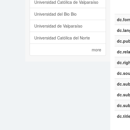
Universidad Católica de Valparaíso
Universidad del Bio Bio
dc.for
Universidad de Valparaíso
dc.la
Universidad Católica del Norte
dc.pub
more
dc.rel
dc.rig
dc.sou
dc.sub
dc.sub
dc.sub
dc.titl