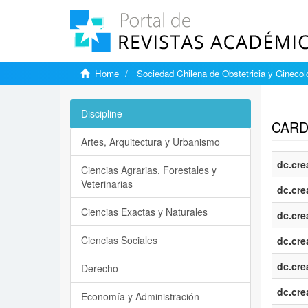
Home
Sociedad Chilena de Obstetricia y Ginecol
Show si
Discipline
CARD
Artes, Arquitectura y Urbanismo
dc.cre
Ciencias Agrarias, Forestales y
Veterinarias
dc.cre
Ciencias Exactas y Naturales
dc.cre
Ciencias Sociales
dc.cre
dc.cre
Derecho
dc.cre
Economía y Administración