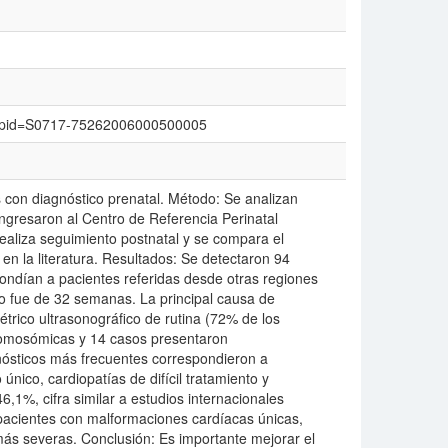
text&pid=S0717-75262006000500005
s con diagnóstico prenatal. Método: Se analizan
ingresaron al Centro de Referencia Perinatal
ealiza seguimiento postnatal y se compara el
en la literatura. Resultados: Se detectaron 94
ondían a pacientes referidas desde otras regiones
co fue de 32 semanas. La principal causa de
rico ultrasonográfico de rutina (72% de los
romosómicas y 14 casos presentaron
ósticos más frecuentes correspondieron a
 único, cardiopatías de difícil tratamiento y
,1%, cifra similar a estudios internacionales
pacientes con malformaciones cardíacas únicas,
s severas. Conclusión: Es importante mejorar el