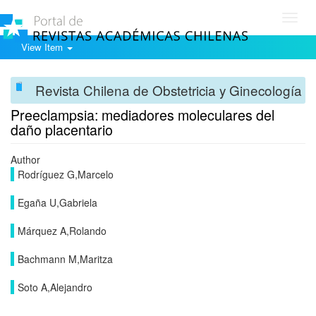
Toggl
navig
View Item
Revista Chilena de Obstetricia y Ginecología
Preeclampsia: mediadores moleculares del
daño placentario
Author
Rodríguez G,Marcelo
Egaña U,Gabriela
Márquez A,Rolando
Bachmann M,Maritza
Soto A,Alejandro