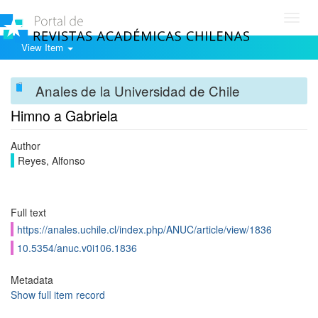
Toggl
navig
View Item
Anales de la Universidad de Chile
Himno a Gabriela
Author
Reyes, Alfonso
Full text
https://anales.uchile.cl/index.php/ANUC/article/view/1836
10.5354/anuc.v0i106.1836
Metadata
Show full item record