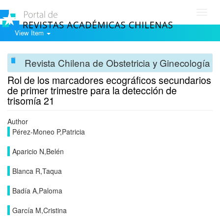
Toggl
navig
View Item
Revista Chilena de Obstetricia y Ginecología
Rol de los marcadores ecográficos secundarios
de primer trimestre para la detección de
trisomía 21
Author
Pérez-Moneo P,Patricia
Aparicio N,Belén
Blanca R,Taqua
Badía A,Paloma
García M,Cristina