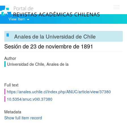
Toggl
navig
View Item
Anales de la Universidad de Chile
Sesión de 23 de noviembre de 1891
Author
Universidad de Chile, Anales de la
Full text
https://anales.uchile.cl/index.php/ANUC/article/view/37380
10.5354/anuc.v0i0.37380
Metadata
Show full item record